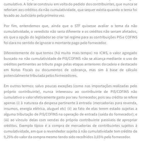
cumulativo. A lide se construiu em volta do pedido dos contribuintes, que nunca se
referiam aos créditos da não cumulatividade, que sequer existia quando o tema foi
levado ao Judiciário pela primeira vez.
Por fim, entendemos que, ainda que o STF quisesse avaliar o tema da não
cumulatividade, o veredicto não seria diferente e os créditos não seriam afetados,
eis que a opção do legislador ao criar tal regime para as contribuições PIS e COFINS
foi clara no sentido de ignorar o montante pago pelo fornecedor.
Diferentemente do que temos (há muito mais tempo) no ICMS, o valor agregado
buscado na não cumulatividade de PIS/COFINS não se alcança mediante o uso de
créditos pertinentes ao tributo pago pelas etapas anteriores da cadeia e destacado
em Notas Fiscais ou documentos de cobrança, mas sim à base de cálculo
potencialmente tributada pelos fornecedores.
Em outros termos: salvo poucas exceções (como nas importações realizadas pelo
próprio contribuinte), nunca interessou ao contribuinte de PIS/COFINS não
cumulativo o valor efetivamente gasto por seu fornecedor, pois seu crédito se refere
apenas (i) à natureza da despesa pertinente à entrada (mercadorias para revenda,
insumos, energia elétrica, aluguel etc) (ii) ao fato de elas terem estado sujeitas a
alguma tributação de PIS/COFINS na operação de entrada (saída do fornecedor); e
(iii) ao vínculo delas com vendas do próprio contribuinte passíveis de apropriar
créditos. Exemplo típico é a compra de mercadorias de contribuintes sujeitos à
cumulatividade, em que o revendedor sujeito à não cumulatividade tem crédito de
9,25% do valor da compra mesmo tendo sido recolhidos 3,65% pelo fornecedor.