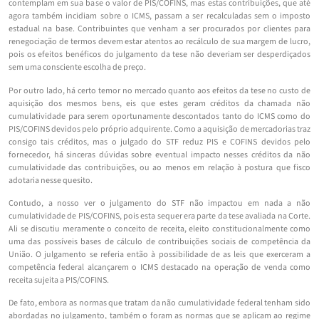
contemplam em sua base o valor de PIS/COFINS, mas estas contribuições, que até
agora também incidiam sobre o ICMS, passam a ser recalculadas sem o imposto
estadual na base. Contribuintes que venham a ser procurados por clientes para
renegociação de termos devem estar atentos ao recálculo de sua margem de lucro,
pois os efeitos benéficos do julgamento da tese não deveriam ser desperdiçados
sem uma consciente escolha de preço.
Por outro lado, há certo temor no mercado quanto aos efeitos da tese no custo de
aquisição dos mesmos bens, eis que estes geram créditos da chamada não
cumulatividade para serem oportunamente descontados tanto do ICMS como do
PIS/COFINS devidos pelo próprio adquirente. Como a aquisição de mercadorias traz
consigo tais créditos, mas o julgado do STF reduz PIS e COFINS devidos pelo
fornecedor, há sinceras dúvidas sobre eventual impacto nesses créditos da não
cumulatividade das contribuições, ou ao menos em relação à postura que fisco
adotaria nesse quesito.
Contudo, a nosso ver o julgamento do STF não impactou em nada a não
cumulatividade de PIS/COFINS, pois esta sequer era parte da tese avaliada na Corte.
Ali se discutiu meramente o conceito de receita, eleito constitucionalmente como
uma das possíveis bases de cálculo de contribuições sociais de competência da
União. O julgamento se referia então à possibilidade de as leis que exerceram a
competência federal alcançarem o ICMS destacado na operação de venda como
receita sujeita a PIS/COFINS.
De fato, embora as normas que tratam da não cumulatividade federal tenham sido
abordadas no julgamento, também o foram as normas que se aplicam ao regime