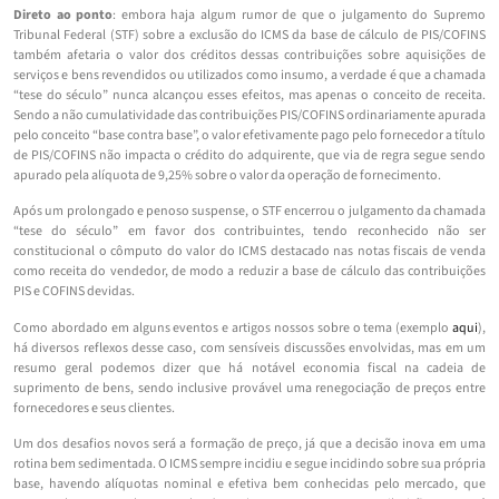
Direto ao ponto
: embora haja algum rumor de que o julgamento do Supremo
Tribunal Federal (STF) sobre a exclusão do ICMS da base de cálculo de PIS/COFINS
também afetaria o valor dos créditos dessas contribuições sobre aquisições de
serviços e bens revendidos ou utilizados como insumo, a verdade é que a chamada
“tese do século” nunca alcançou esses efeitos, mas apenas o conceito de receita.
Sendo a não cumulatividade das contribuições PIS/COFINS ordinariamente apurada
pelo conceito “base contra base”, o valor efetivamente pago pelo fornecedor a título
de PIS/COFINS não impacta o crédito do adquirente, que via de regra segue sendo
apurado pela alíquota de 9,25% sobre o valor da operação de fornecimento.
Após um prolongado e penoso suspense, o STF encerrou o julgamento da chamada
“tese do século” em favor dos contribuintes, tendo reconhecido não ser
constitucional o cômputo do valor do ICMS destacado nas notas fiscais de venda
como receita do vendedor, de modo a reduzir a base de cálculo das contribuições
PIS e COFINS devidas.
Como abordado em alguns eventos e artigos nossos sobre o tema (exemplo
aqui
),
há diversos reflexos desse caso, com sensíveis discussões envolvidas, mas em um
resumo geral podemos dizer que há notável economia fiscal na cadeia de
suprimento de bens, sendo inclusive provável uma renegociação de preços entre
fornecedores e seus clientes.
Um dos desafios novos será a formação de preço, já que a decisão inova em uma
rotina bem sedimentada. O ICMS sempre incidiu e segue incidindo sobre sua própria
base, havendo alíquotas nominal e efetiva bem conhecidas pelo mercado, que