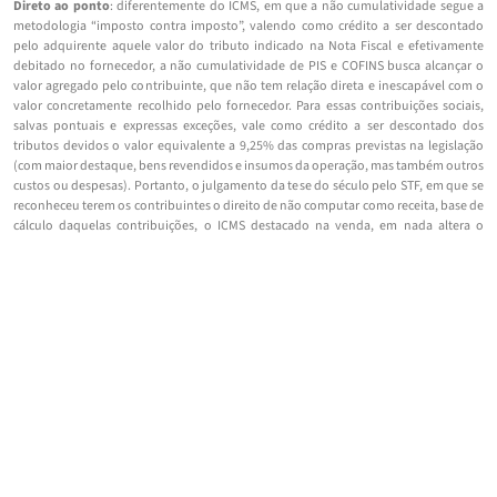
Direto ao ponto
: diferentemente do ICMS, em que a não cumulatividade segue a
metodologia “imposto contra imposto”, valendo como crédito a ser descontado
pelo adquirente aquele valor do tributo indicado na Nota Fiscal e efetivamente
debitado no fornecedor, a não cumulatividade de PIS e COFINS busca alcançar o
valor agregado pelo contribuinte, que não tem relação direta e inescapável com o
valor concretamente recolhido pelo fornecedor. Para essas contribuições sociais,
salvas pontuais e expressas exceções, vale como crédito a ser descontado dos
tributos devidos o valor equivalente a 9,25% das compras previstas na legislação
(com maior destaque, bens revendidos e insumos da operação, mas também outros
custos ou despesas). Portanto, o julgamento da tese do século pelo STF, em que se
reconheceu terem os contribuintes o direito de não computar como receita, base de
cálculo daquelas contribuições, o ICMS destacado na venda, em nada altera o
direito do adquirente, cliente desses contribuintes, aos créditos de PIS/COFINS
sobre a mesma aquisição.
CATEGORIA:
ARTIGOS