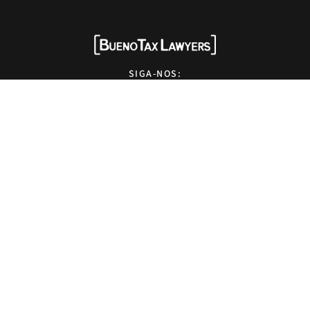
SIGA-NOS:
HOME
QUEM SOMOS
SOLUÇÕES
EXPERTISE
NEWS
EVENTOS
OPINIÕES
CONTATO
Advogados tributaristas em São Paulo. Assessoria com excelência técnica,
atendimento pessoal e pragmático.
info@bueno.tax
Rua Pais Leme, 524 - 10º andar, São Paulo-SP, Brasil, CEP: 05424-010
+55 (11) 5225-8113
Design by
Kameleon Marketing Digital