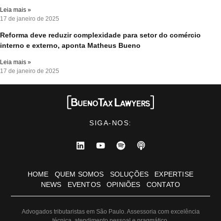
Leia mais »
17 de janeiro de 2025
Reforma deve reduzir complexidade para setor do comércio
interno e externo, aponta Matheus Bueno
Leia mais »
17 de janeiro de 2025
SIGA-NOS:
HOME
QUEM SOMOS
SOLUÇÕES
EXPERTISE
NEWS
EVENTOS
OPINIÕES
CONTATO
Advogados tributaristas em São Paulo. Assessoria com excelência
técnica, atendimento pessoal e pragmático.