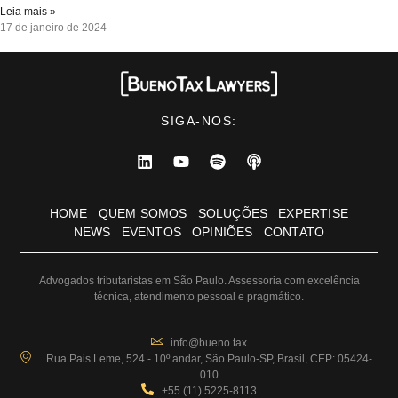
Leia mais »
17 de janeiro de 2024
SIGA-NOS:
HOME
QUEM SOMOS
SOLUÇÕES
EXPERTISE
NEWS
EVENTOS
OPINIÕES
CONTATO
Advogados tributaristas em São Paulo. Assessoria com excelência
técnica, atendimento pessoal e pragmático.
info@bueno.tax
Rua Pais Leme, 524 - 10º andar, São Paulo-SP, Brasil, CEP: 05424-
010
+55 (11) 5225-8113