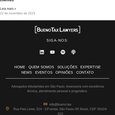
Leia mais »
22 de novembro de 2023
SIGA-NOS:
HOME
QUEM SOMOS
SOLUÇÕES
EXPERTISE
NEWS
EVENTOS
OPINIÕES
CONTATO
Advogados tributaristas em São Paulo. Assessoria com excelência
técnica, atendimento pessoal e pragmático.
info@bueno.tax
Rua Pais Leme, 524 - 10º andar, São Paulo-SP, Brasil, CEP: 05424-
010