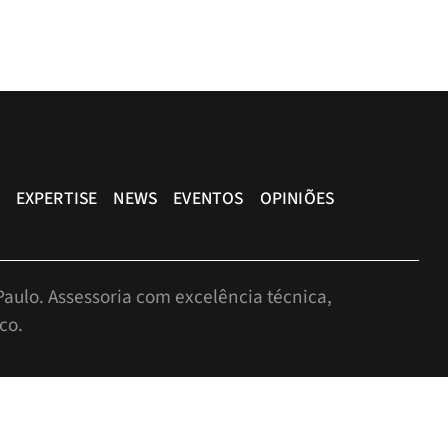
EXPERTISE
NEWS
EVENTOS
OPINIÕES
aulo. Assessoria com excelência técnica,
co.
r, São Paulo-SP, Brasil, CEP: 05424-010