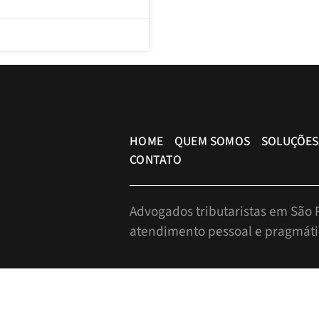
HOME
QUEM SOMOS
SOLUÇÕES
CONTATO
Advogados tributaristas em São P
atendimento pessoal e pragmáti
info@bueno.tax
Rua Pais Leme, 524 - 10º anda
+55 (11) 5225-8113