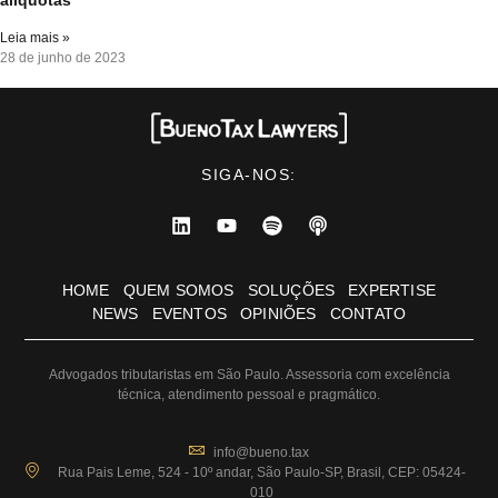
Leia mais »
28 de junho de 2023
SIGA-NOS:
HOME
QUEM SOMOS
SOLUÇÕES
EXPERTISE
NEWS
EVENTOS
OPINIÕES
CONTATO
Advogados tributaristas em São Paulo. Assessoria com excelência
técnica, atendimento pessoal e pragmático.
info@bueno.tax
Rua Pais Leme, 524 - 10º andar, São Paulo-SP, Brasil, CEP: 05424-
010