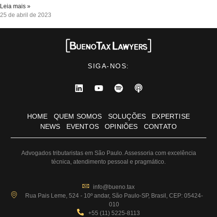
Leia mais »
25 de abril de 2023
SIGA-NOS:
HOME
QUEM SOMOS
SOLUÇÕES
EXPERTISE
NEWS
EVENTOS
OPINIÕES
CONTATO
Advogados tributaristas em São Paulo. Assessoria com excelência
técnica, atendimento pessoal e pragmático.
info@bueno.tax
Rua Pais Leme, 524 - 10º andar, São Paulo-SP, Brasil, CEP: 05424-
010
+55 (11) 5225-8113