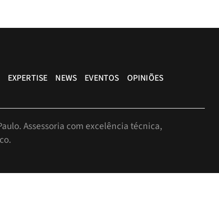
EXPERTISE
NEWS
EVENTOS
OPINIÕES
aulo. Assessoria com excelência técnica,
co.
r, São Paulo-SP, Brasil, CEP: 05424-010