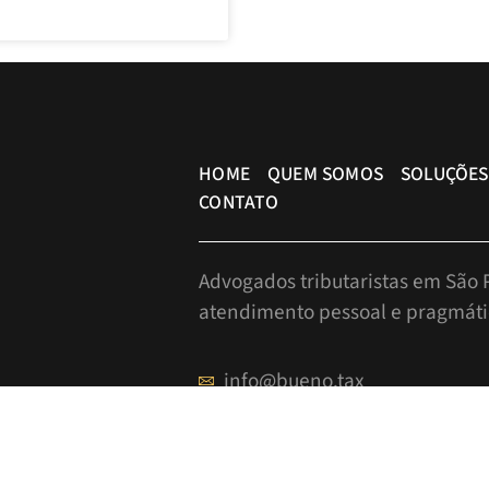
HOME
QUEM SOMOS
SOLUÇÕES
CONTATO
Advogados tributaristas em São P
atendimento pessoal e pragmáti
info@bueno.tax
Rua Pais Leme, 524 - 10º anda
+55 (11) 5225-8113