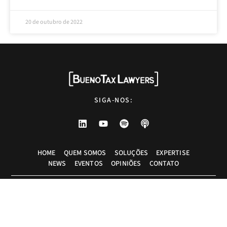
20 de outubro de 2022
SIGA-NOS:
HOME
QUEM SOMOS
SOLUÇÕES
EXPERTISE
NEWS
EVENTOS
OPINIÕES
CONTATO
Advogados tributaristas em São Paulo. Assessoria com excelência técnica,
atendimento pessoal e pragmático.
info@bueno.tax