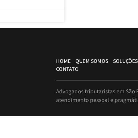
HOME
QUEM SOMOS
SOLUÇÕES
CONTATO
Advogados tributaristas em São P
atendimento pessoal e pragmáti
info@bueno.tax
Rua Pais Leme, 524 - 10º anda
+55 (11) 5225-8113