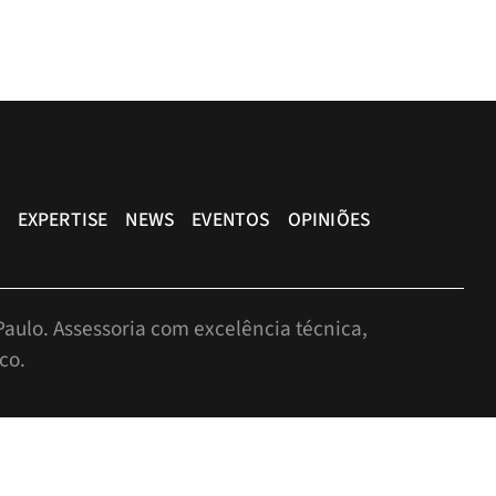
EXPERTISE
NEWS
EVENTOS
OPINIÕES
aulo. Assessoria com excelência técnica,
co.
r, São Paulo-SP, Brasil, CEP: 05424-010