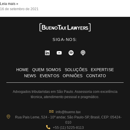
Leia mais »
16 de setembro de 2021
SIGA-NOS:
HOME
QUEM SOMOS
SOLUÇÕES
EXPERTISE
NEWS
EVENTOS
OPINIÕES
CONTATO
Advogados tributaristas em São Paulo. Assessoria com excelência
técnica, atendimento pessoal e pragmático.
info@bueno.tax
Rua Pais Leme, 524 - 10º andar, São Paulo-SP, Brasil, CEP: 05424-
010
+55 (11) 5225-8113