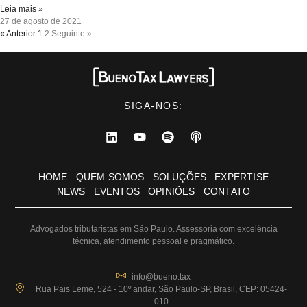
Leia mais »
27 de agosto de 2021
« Anterior
1
2
Seguinte »
SIGA-NOS:
HOME
QUEM SOMOS
SOLUÇÕES
EXPERTISE
NEWS
EVENTOS
OPINIÕES
CONTATO
Advogados tributaristas em São Paulo. Assessoria com excelência
técnica, atendimento pessoal e pragmático.
info@bueno.tax
Rua Pais Leme, 524 - 10º andar, São Paulo-SP, Brasil, CEP: 05424-
010