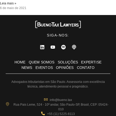
Leia mais »
6 de maio de 2021
SIGA-NOS:
HOME
QUEM SOMOS
SOLUÇÕES
EXPERTISE
NEWS
EVENTOS
OPINIÕES
CONTATO
Advogados tributaristas em São Paulo. Assessoria com excelência
técnica, atendimento pessoal e pragmático.
info@bueno.tax
Rua Pais Leme, 524 - 10º andar, São Paulo-SP, Brasil, CEP: 05424-
010
+55 (11) 5225-8113