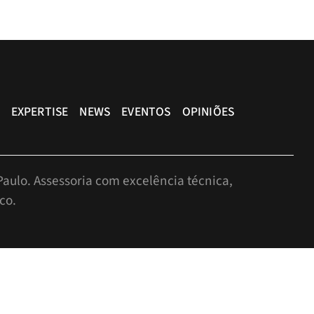
EXPERTISE
NEWS
EVENTOS
OPINIÕES
aulo. Assessoria com excelência técnica,
co.
r, São Paulo-SP, Brasil, CEP: 05424-010