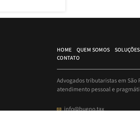
HOME
QUEM SOMOS
SOLUÇÕES
CONTATO
Advogados tributaristas em São P
atendimento pessoal e pragmáti
info@bueno.tax
Rua Pais Leme, 524 - 10º anda
+55 (11) 5225-8113