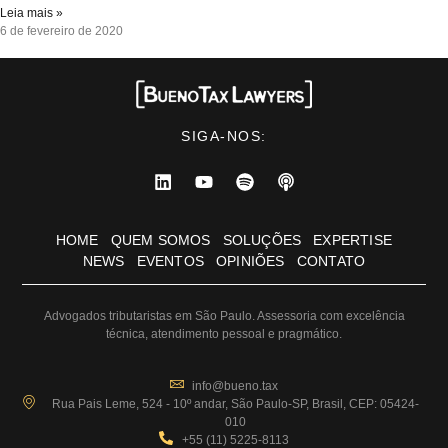
Leia mais »
6 de fevereiro de 2020
SIGA-NOS:
HOME
QUEM SOMOS
SOLUÇÕES
EXPERTISE
NEWS
EVENTOS
OPINIÕES
CONTATO
Advogados tributaristas em São Paulo. Assessoria com excelência
técnica, atendimento pessoal e pragmático.
info@bueno.tax
Rua Pais Leme, 524 - 10º andar, São Paulo-SP, Brasil, CEP: 05424-
010
+55 (11) 5225-8113