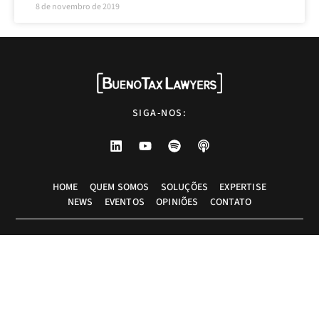
8 de novembro de 2019
SIGA-NOS:
HOME
QUEM SOMOS
SOLUÇÕES
EXPERTISE
NEWS
EVENTOS
OPINIÕES
CONTATO
Advogados tributaristas em São Paulo. Assessoria com excelência técnica,
atendimento pessoal e pragmático.
info@bueno.tax
Rua Pais Leme, 524 - 10º andar, São Paulo-SP, Brasil, CEP: 05424-010
+55 (11) 5225-8113